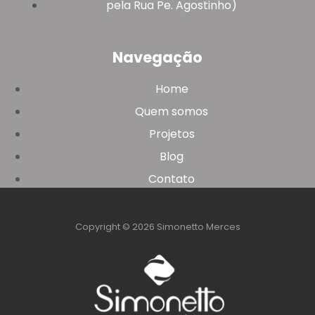
pela Rua Pe. Agostinho)
Navegação
Home
Quem somos
Projetos
Blog
Contato
Copyright © 2026 Simonetto Merces