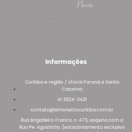
Transformamos espaços em experiências únicas,
com projetos que refletem estilo, personalidade e
sofisticação.
Informações
Curitiba e região / Litoral Paraná e Santa
Catarina
41 3324-3421
contato@simonettocuritiba.com.br
Rua Brigadeiro Franco, n. 473, esquina com a
Rua Pe. Agostinho. (estacionamento exclusivo