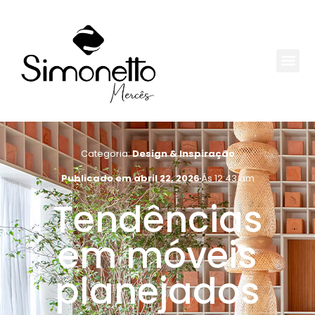
Categoria:
Design & Inspiração
Publicado em
abril 22, 2026
Ás
12:43 am
Tendências
em móveis
planejados